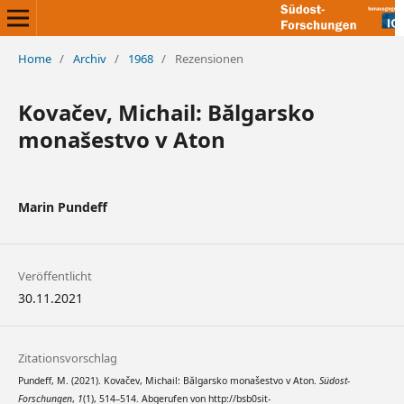
Home
/
Archiv
/
1968
/
Rezensionen
Kovačev, Michail: Bălgarsko
monašestvo v Aton
Marin Pundeff
Veröffentlicht
30.11.2021
Zitationsvorschlag
Pundeff, M. (2021). Kovačev, Michail: Bălgarsko monašestvo v Aton.
Südost-
Forschungen
,
1
(1), 514–514. Abgerufen von http://bsb0sit-