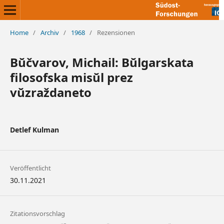
Home
/
Archiv
/
1968
/
Rezensionen
Bŭčvarov, Michail: Bŭlgarskata
filosofska misŭl prez
vŭzraždaneto
Detlef Kulman
Veröffentlicht
30.11.2021
Zitationsvorschlag