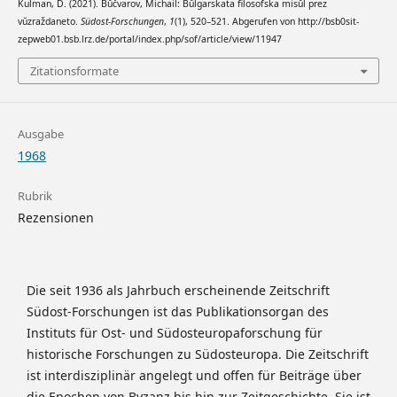
Kulman, D. (2021). Bŭčvarov, Michail: Bŭlgarskata filosofska misŭl prez
vŭzraždaneto.
Südost-Forschungen
,
1
(1), 520–521. Abgerufen von http://bsb0sit-
zepweb01.bsb.lrz.de/portal/index.php/sof/article/view/11947
Zitationsformate
Ausgabe
1968
Rubrik
Rezensionen
Die seit 1936 als Jahrbuch erscheinende Zeitschrift
Südost-Forschungen ist das Publikationsorgan des
Instituts für Ost- und Südosteuropaforschung für
historische Forschungen zu Südosteuropa. Die Zeitschrift
ist interdisziplinär angelegt und offen für Beiträge über
die Epochen von Byzanz bis hin zur Zeitgeschichte. Sie ist