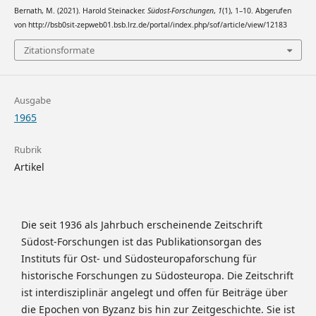
Bernath, M. (2021). Harold Steinacker.
Südost-Forschungen
,
1
(1), 1–10. Abgerufen
von http://bsb0sit-zepweb01.bsb.lrz.de/portal/index.php/sof/article/view/12183
Zitationsformate
Ausgabe
1965
Rubrik
Artikel
Die seit 1936 als Jahrbuch erscheinende Zeitschrift
Südost-Forschungen ist das Publikationsorgan des
Instituts für Ost- und Südosteuropaforschung für
historische Forschungen zu Südosteuropa. Die Zeitschrift
ist interdisziplinär angelegt und offen für Beiträge über
die Epochen von Byzanz bis hin zur Zeitgeschichte. Sie ist