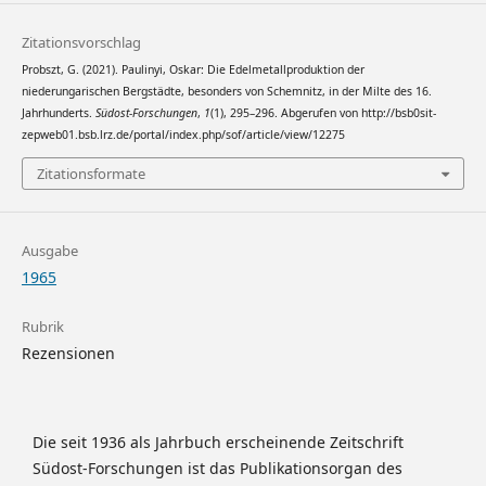
Zitationsvorschlag
Probszt, G. (2021). Paulinyi, Oskar: Die Edelmetallproduktion der
niederungarischen Bergstädte, besonders von Schemnitz, in der Milte des 16.
Jahrhunderts.
Südost-Forschungen
,
1
(1), 295–296. Abgerufen von http://bsb0sit-
zepweb01.bsb.lrz.de/portal/index.php/sof/article/view/12275
Zitationsformate
Ausgabe
1965
Rubrik
Rezensionen
Die seit 1936 als Jahrbuch erscheinende Zeitschrift
Südost-Forschungen ist das Publikationsorgan des