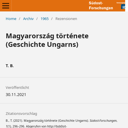
Home
/
Archiv
/
1965
/
Rezensionen
Magyarország története
(Geschichte Ungarns)
T. B.
Veröffentlicht
30.11.2021
Zitationsvorschlag
B., T. (2021). Magyarország története (Geschichte Ungarns).
Südost-Forschungen
,
1
(1), 296–296. Abgerufen von http://bsb0sit-