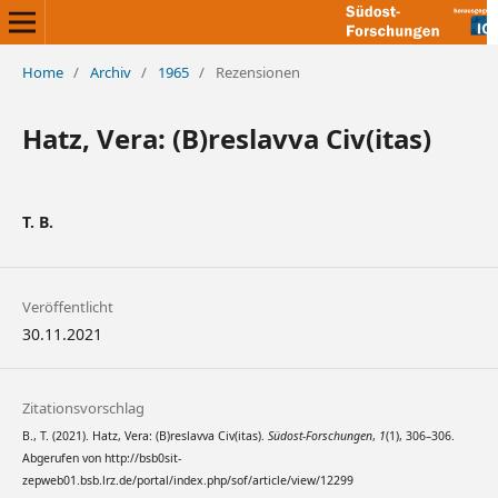
Home
/
Archiv
/
1965
/
Rezensionen
Hatz, Vera: (B)reslavva Civ(itas)
T. B.
Veröffentlicht
30.11.2021
Zitationsvorschlag
B., T. (2021). Hatz, Vera: (B)reslavva Civ(itas).
Südost-Forschungen
,
1
(1), 306–306.
Abgerufen von http://bsb0sit-
zepweb01.bsb.lrz.de/portal/index.php/sof/article/view/12299