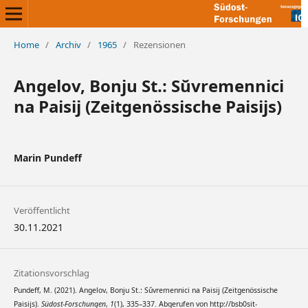
Home
/
Archiv
/
1965
/
Rezensionen
Angelov, Bonju St.: Sŭvremennici
na Paisij (Zeitgenössische Paisijs)
Marin Pundeff
Veröffentlicht
30.11.2021
Zitationsvorschlag
Pundeff, M. (2021). Angelov, Bonju St.: Sŭvremennici na Paisij (Zeitgenössische
Paisijs).
Südost-Forschungen
,
1
(1), 335–337. Abgerufen von http://bsb0sit-