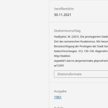
Veröffentlicht
30.11.2021
Zitationsvorschlag
Hadžijahić, M. (2021). Die privilegierten Städt
Zeit des osmanischen Feudalismus. Mit beso
Berücksichtigung der Privilegien der Stadt Sar
Südost-Forschungen
,
1
(1), 130–158. Abgerufen
http://bsb0sit-
zepweb01.bsb.lrz.de/portal/index.php/sof/arti
w/12591
Zitationsformate
Ausgabe
1961