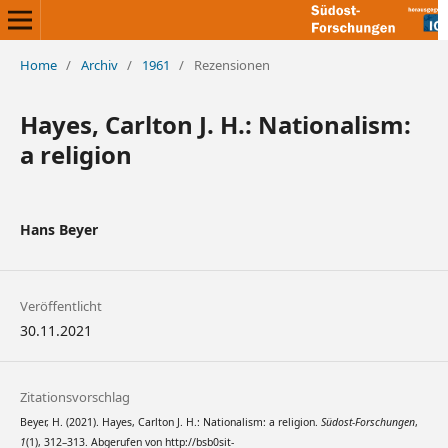
Home
/
Archiv
/
1961
/
Rezensionen
Hayes, Carlton J. H.: Nationalism:
a religion
Hans Beyer
Veröffentlicht
30.11.2021
Zitationsvorschlag
Beyer, H. (2021). Hayes, Carlton J. H.: Nationalism: a religion.
Südost-Forschungen
,
1
(1), 312–313. Abgerufen von http://bsb0sit-