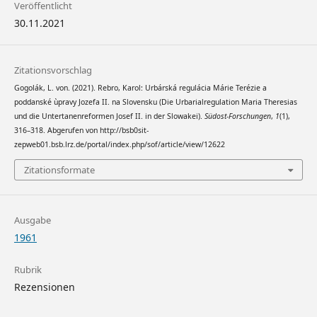
Veröffentlicht
30.11.2021
Zitationsvorschlag
Gogolák, L. von. (2021). Rebro, Karol: Urbárská regulácia Márie Terézie a
poddanské ùpravy Jozefa II. na Slovensku (Die Urbarialregulation Maria Theresias
und die Untertanenreformen Josef II. in der Slowakei).
Südost-Forschungen
,
1
(1),
316–318. Abgerufen von http://bsb0sit-
zepweb01.bsb.lrz.de/portal/index.php/sof/article/view/12622
Zitationsformate
Ausgabe
1961
Rubrik
Rezensionen