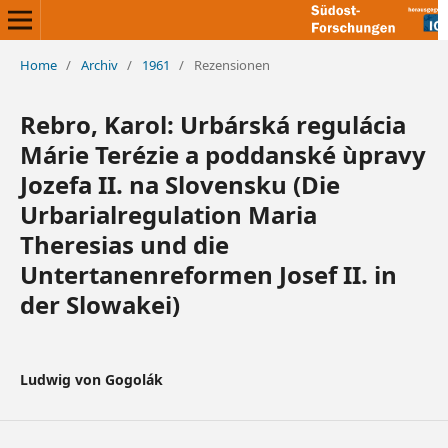
Home
/
Archiv
/
1961
/
Rezensionen
Rebro, Karol: Urbárská regulácia
Márie Terézie a poddanské ùpravy
Jozefa II. na Slovensku (Die
Urbarialregulation Maria
Theresias und die
Untertanenreformen Josef II. in
der Slowakei)
Ludwig von Gogolák