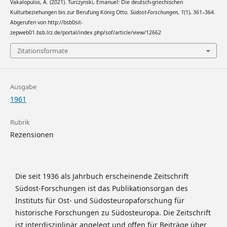
Vakalopulos, A. (2021). Turczynski, Emanuel: Die deutsch-griechischen
Kulturbeziehungen bis zur Berufung König Otto.
Südost-Forschungen
,
1
(1), 361–364.
Abgerufen von http://bsb0sit-
zepweb01.bsb.lrz.de/portal/index.php/sof/article/view/12662
Zitationsformate
Ausgabe
1961
Rubrik
Rezensionen
Die seit 1936 als Jahrbuch erscheinende Zeitschrift
Südost-Forschungen ist das Publikationsorgan des
Instituts für Ost- und Südosteuropaforschung für
historische Forschungen zu Südosteuropa. Die Zeitschrift
ist interdisziplinär angelegt und offen für Beiträge über