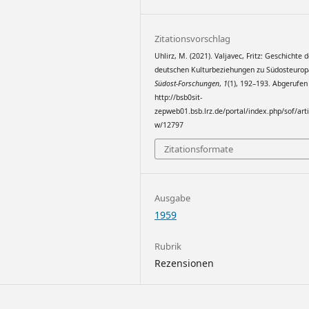
Zitationsvorschlag
Uhlirz, M. (2021). Valjavec, Fritz: Geschichte d
deutschen Kulturbeziehungen zu Südosteurop
Südost-Forschungen
,
1
(1), 192–193. Abgerufen
http://bsb0sit-
zepweb01.bsb.lrz.de/portal/index.php/sof/arti
w/12797
Zitationsformate
Ausgabe
1959
Rubrik
Rezensionen