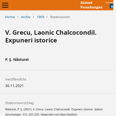
Home
/
Archiv
/
1959
/
Rezensionen
V. Grecu, Laonic Chalcocondil.
Expuneri istorice
P. Ş. Năsturel
Veröffentlicht
30.11.2021
Zitationsvorschlag
Năsturel, P. Ş. (2021). V. Grecu, Laonic Chalcocondil. Expuneri istorice.
Südost-
Forschungen
,
1
(1), 232–233. Abgerufen von http://bsb0sit-