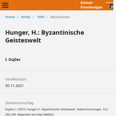
Home
/
Archiv
/
1959
/
Rezensionen
Hunger, H.: Byzantinische
Geisteswelt
I. Dujčev
Veröffentlicht
30.11.2021
Zitationsvorschlag
Dujčev, I. (2021). Hunger, H.: Byzantinische Geisteswelt.
Südost-Forschungen
,
1
(1),
242–244. Abgerufen von http://bsb0sit-